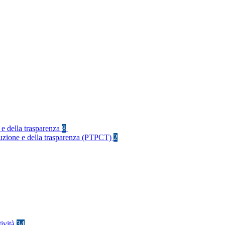
 e della trasparenza
8
rruzione e della trasparenza (PTPCT)
2
tività
34