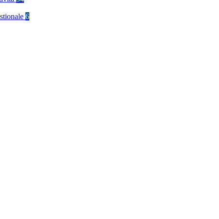
stionale
6