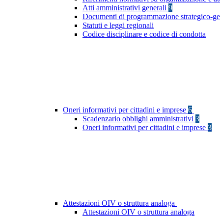
Atti amministrativi generali
9
Documenti di programmazione strategico-ge
Statuti e leggi regionali
Codice disciplinare e codice di condotta
Oneri informativi per cittadini e imprese
6
Scadenzario obblighi amministrativi
3
Oneri informativi per cittadini e imprese
3
Attestazioni OIV o struttura analoga
Attestazioni OIV o struttura analoga