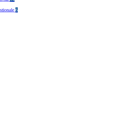
stionale
6