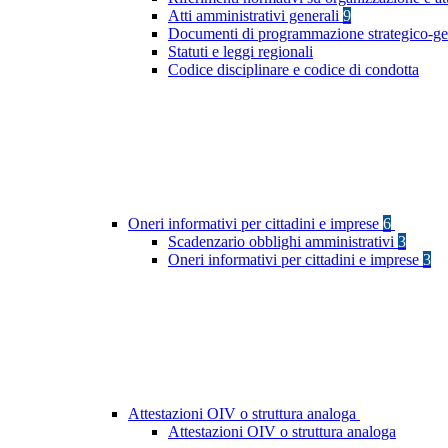
Atti amministrativi generali
9
Documenti di programmazione strategico-ge
Statuti e leggi regionali
Codice disciplinare e codice di condotta
Oneri informativi per cittadini e imprese
6
Scadenzario obblighi amministrativi
3
Oneri informativi per cittadini e imprese
3
Attestazioni OIV o struttura analoga
Attestazioni OIV o struttura analoga