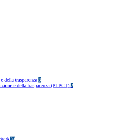
 e della trasparenza
8
rruzione e della trasparenza (PTPCT)
2
tività
34