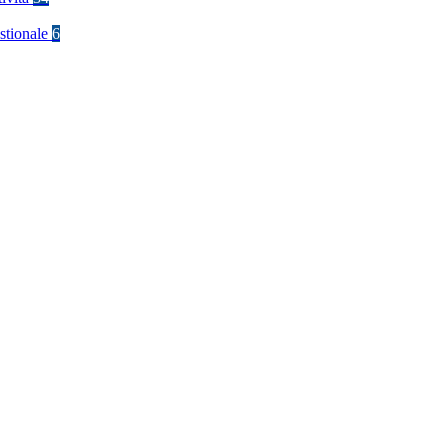
stionale
6