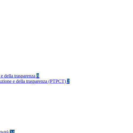
 e della trasparenza
8
rruzione e della trasparenza (PTPCT)
2
tività
34