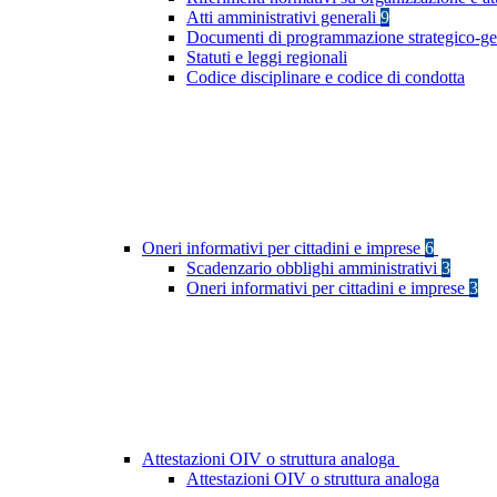
Atti amministrativi generali
9
Documenti di programmazione strategico-ge
Statuti e leggi regionali
Codice disciplinare e codice di condotta
Oneri informativi per cittadini e imprese
6
Scadenzario obblighi amministrativi
3
Oneri informativi per cittadini e imprese
3
Attestazioni OIV o struttura analoga
Attestazioni OIV o struttura analoga