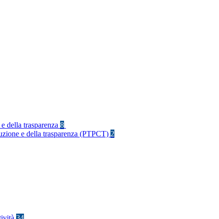
 e della trasparenza
8
rruzione e della trasparenza (PTPCT)
2
tività
34