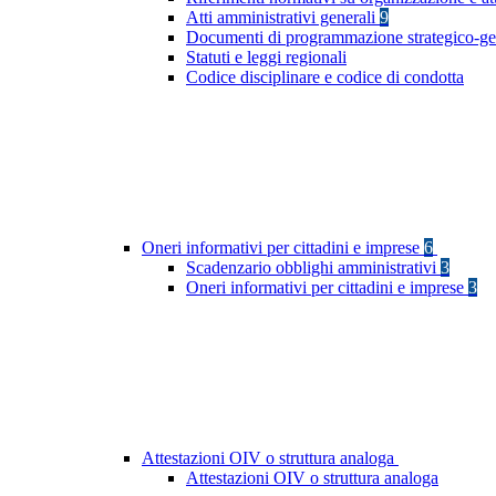
Atti amministrativi generali
9
Documenti di programmazione strategico-ge
Statuti e leggi regionali
Codice disciplinare e codice di condotta
Oneri informativi per cittadini e imprese
6
Scadenzario obblighi amministrativi
3
Oneri informativi per cittadini e imprese
3
Attestazioni OIV o struttura analoga
Attestazioni OIV o struttura analoga