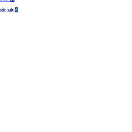
stionale
6