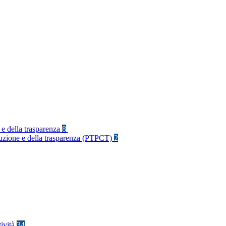
 e della trasparenza
8
rruzione e della trasparenza (PTPCT)
2
tività
34