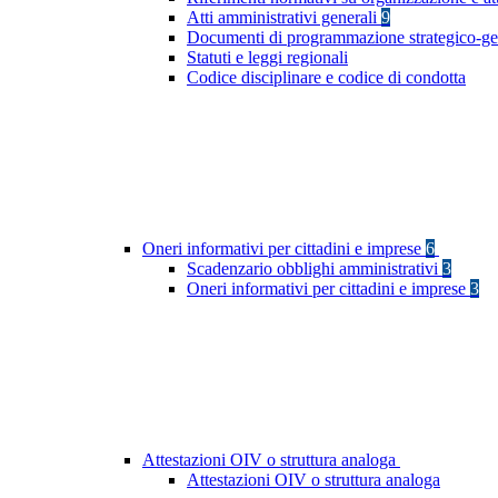
Atti amministrativi generali
9
Documenti di programmazione strategico-ge
Statuti e leggi regionali
Codice disciplinare e codice di condotta
Oneri informativi per cittadini e imprese
6
Scadenzario obblighi amministrativi
3
Oneri informativi per cittadini e imprese
3
Attestazioni OIV o struttura analoga
Attestazioni OIV o struttura analoga