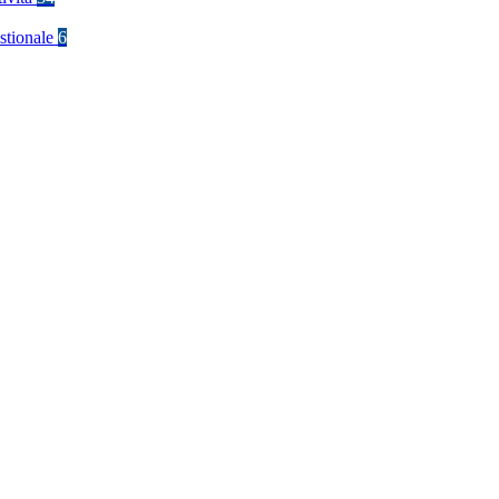
stionale
6