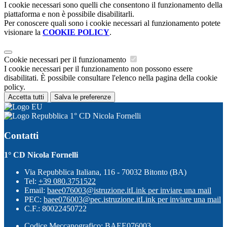
I cookie necessari sono quelli che consentono il funzionamento della
piattaforma e non è possibile disabilitarli.
Per conoscere quali sono i cookie necessari al funzionamento potete
visionare la
COOKIE POLICY
.
Cookie necessari per il funzionamento
I cookie necessari per il funzionamento non possono essere
disabilitati. È possibile consultare l'elenco nella pagina della cookie
policy.
Accetta tutti
Salva le preferenze
1° CD Nicola Fornelli
Contatti
1° CD Nicola Fornelli
Via Repubblica Italiana, 116 - 70032 Bitonto (BA)
Tel:
+39 080.3751522
Email:
baee076003@istruzione.it
Link per inviare una mail
PEC:
baee076003@pec.istruzione.it
Link per inviare una mail
C.F.: 80022450722
Codice Meccanografico: BAEE076003