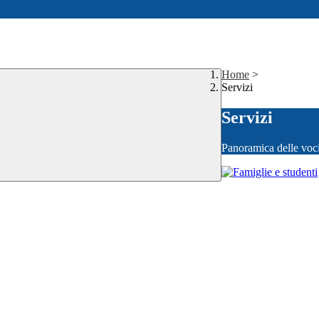
Home
>
Servizi
Servizi
Panoramica delle voc