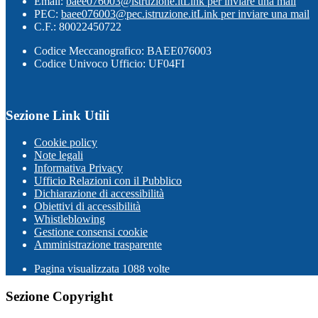
Email:
baee076003@istruzione.it
Link per inviare una mail
PEC:
baee076003@pec.istruzione.it
Link per inviare una mail
C.F.: 80022450722
Codice Meccanografico: BAEE076003
Codice Univoco Ufficio: UF04FI
Sezione Link Utili
Cookie policy
Note legali
Informativa Privacy
Ufficio Relazioni con il Pubblico
Dichiarazione di accessibilità
Obiettivi di accessibilità
Whistleblowing
Gestione consensi cookie
Amministrazione trasparente
Pagina visualizzata
1088
volte
Sezione Copyright