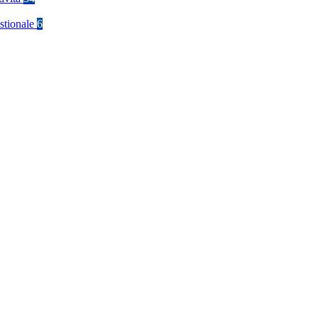
stionale
6