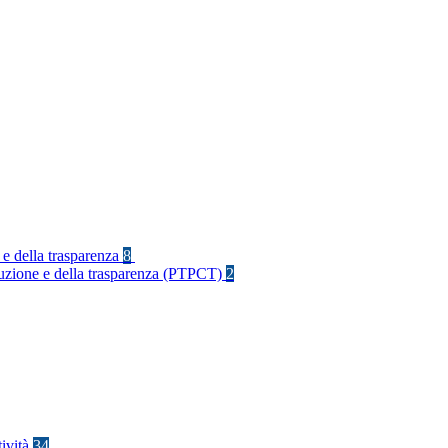
 e della trasparenza
8
rruzione e della trasparenza (PTPCT)
2
tività
34