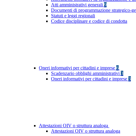
Atti amministrativi generali
9
Documenti di programmazione strategico-ge
Statuti e leggi regionali
Codice disciplinare e codice di condotta
Oneri informativi per cittadini e imprese
6
Scadenzario obblighi amministrativi
3
Oneri informativi per cittadini e imprese
3
Attestazioni OIV o struttura analoga
Attestazioni OIV o struttura analoga