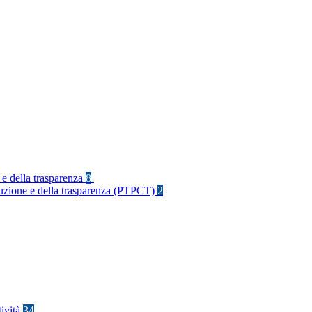
 e della trasparenza
8
rruzione e della trasparenza (PTPCT)
2
tività
34