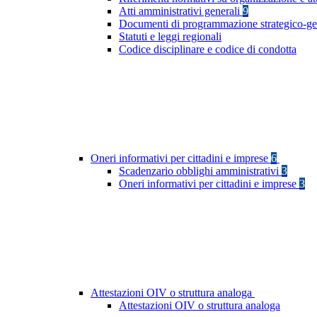
Atti amministrativi generali
9
Documenti di programmazione strategico-ge
Statuti e leggi regionali
Codice disciplinare e codice di condotta
Oneri informativi per cittadini e imprese
6
Scadenzario obblighi amministrativi
3
Oneri informativi per cittadini e imprese
3
Attestazioni OIV o struttura analoga
Attestazioni OIV o struttura analoga