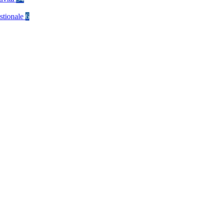
stionale
6