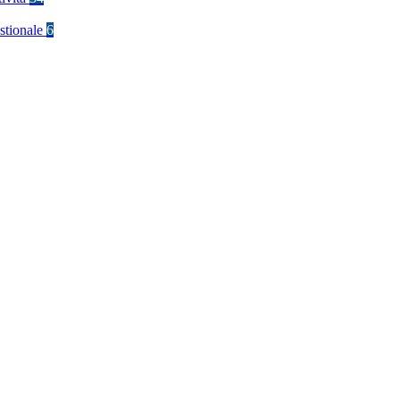
stionale
6