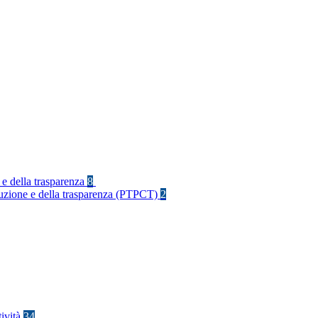
 e della trasparenza
8
rruzione e della trasparenza (PTPCT)
2
tività
34