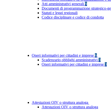
Atti amministrativi generali
9
Documenti di programmazione strategico-ge
Statuti e leggi regionali
Codice disciplinare e codice di condotta
Oneri informativi per cittadini e imprese
6
Scadenzario obblighi amministrativi
3
Oneri informativi per cittadini e imprese
3
Attestazioni OIV o struttura analoga
Attestazioni OIV o struttura analoga