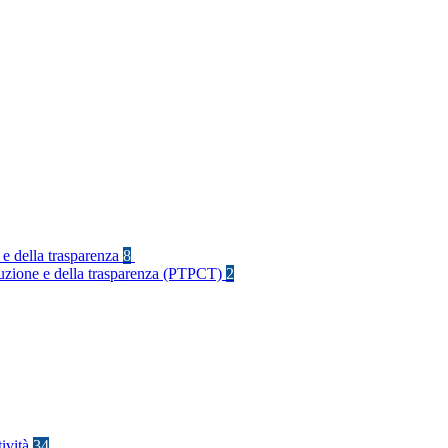
 e della trasparenza
8
rruzione e della trasparenza (PTPCT)
2
tività
34