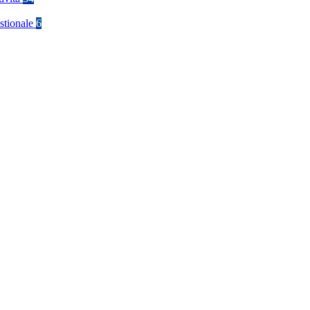
stionale
6