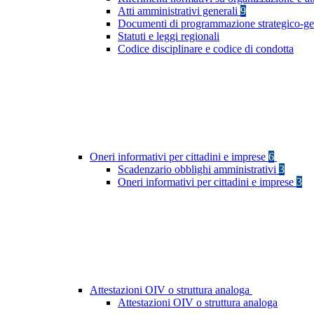
Atti amministrativi generali
9
Documenti di programmazione strategico-ge
Statuti e leggi regionali
Codice disciplinare e codice di condotta
Oneri informativi per cittadini e imprese
6
Scadenzario obblighi amministrativi
3
Oneri informativi per cittadini e imprese
3
Attestazioni OIV o struttura analoga
Attestazioni OIV o struttura analoga