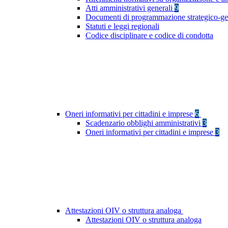
Atti amministrativi generali
9
Documenti di programmazione strategico-ge
Statuti e leggi regionali
Codice disciplinare e codice di condotta
Oneri informativi per cittadini e imprese
6
Scadenzario obblighi amministrativi
3
Oneri informativi per cittadini e imprese
3
Attestazioni OIV o struttura analoga
Attestazioni OIV o struttura analoga