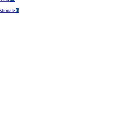
stionale
6