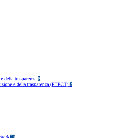
 e della trasparenza
8
rruzione e della trasparenza (PTPCT)
2
tività
34