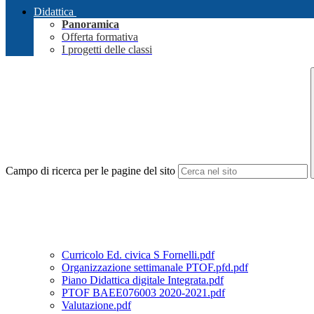
Didattica
Panoramica
Offerta formativa
I progetti delle classi
Campo di ricerca per le pagine del sito
Curricolo Ed. civica S Fornelli.pdf
Organizzazione settimanale PTOF.pfd.pdf
Piano Didattica digitale Integrata.pdf
PTOF BAEE076003 2020-2021.pdf
Valutazione.pdf