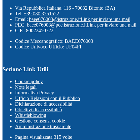
Via Repubblica Italiana, 116 - 70032 Bitonto (BA)
Tel:
+39 080.3751522
Email:
baee076003@istruzione.it
Link per inviare una mail
PEC:
baee076003@pec.istruzione.it
Link per inviare una mail
C.F.: 80022450722
Codice Meccanografico: BAEE076003
Codice Univoco Ufficio: UF04FI
Sezione Link Utili
Cookie policy
Note legali
Informativa Privacy
Ufficio Relazioni con il Pubblico
Dichiarazione di accessibilità
Obiettivi di accessibilità
Whistleblowing
Gestione consensi cookie
Amministrazione trasparente
Pagina visualizzata
315
volte