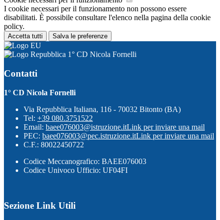
I cookie necessari per il funzionamento non possono essere
disabilitati. È possibile consultare l'elenco nella pagina della cookie
policy.
Accetta tutti
Salva le preferenze
1° CD Nicola Fornelli
Contatti
1° CD Nicola Fornelli
Via Repubblica Italiana, 116 - 70032 Bitonto (BA)
Tel:
+39 080.3751522
Email:
baee076003@istruzione.it
Link per inviare una mail
PEC:
baee076003@pec.istruzione.it
Link per inviare una mail
C.F.: 80022450722
Codice Meccanografico: BAEE076003
Codice Univoco Ufficio: UF04FI
Sezione Link Utili