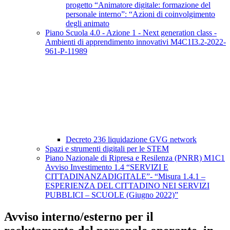
progetto “Animatore digitale: formazione del
personale interno”: “Azioni di coinvolgimento
degli animato
Piano Scuola 4.0 - Azione 1 - Next generation class -
Ambienti di apprendimento innovativi M4C1I3.2-2022-
961-P-11989
Decreto 236 liquidazione GVG network
Spazi e strumenti digitali per le STEM
Piano Nazionale di Ripresa e Resilenza (PNRR) M1C1
Avviso Investimento 1.4 “SERVIZI E
CITTADINANZADIGITALE”- “Misura 1.4.1 –
ESPERIENZA DEL CITTADINO NEI SERVIZI
PUBBLICI – SCUOLE (Giugno 2022)”
Avviso interno/esterno per il