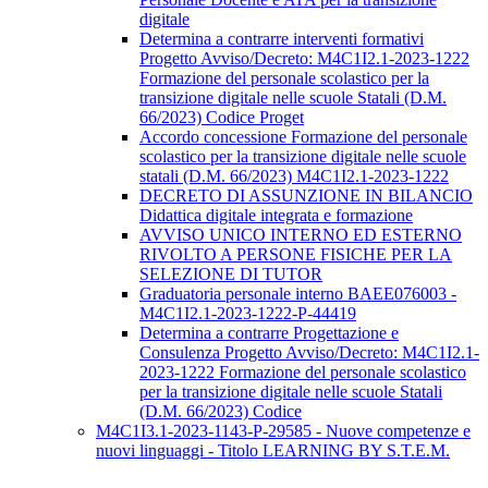
digitale
Determina a contrarre interventi formativi
Progetto Avviso/Decreto: M4C1I2.1-2023-1222
Formazione del personale scolastico per la
transizione digitale nelle scuole Statali (D.M.
66/2023) Codice Proget
Accordo concessione Formazione del personale
scolastico per la transizione digitale nelle scuole
statali (D.M. 66/2023) M4C1I2.1-2023-1222
DECRETO DI ASSUNZIONE IN BILANCIO
Didattica digitale integrata e formazione
AVVISO UNICO INTERNO ED ESTERNO
RIVOLTO A PERSONE FISICHE PER LA
SELEZIONE DI TUTOR
Graduatoria personale interno BAEE076003 -
M4C1I2.1-2023-1222-P-44419
Determina a contrarre Progettazione e
Consulenza Progetto Avviso/Decreto: M4C1I2.1-
2023-1222 Formazione del personale scolastico
per la transizione digitale nelle scuole Statali
(D.M. 66/2023) Codice
M4C1I3.1-2023-1143-P-29585 - Nuove competenze e
nuovi linguaggi - Titolo LEARNING BY S.T.E.M.