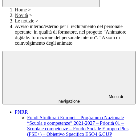
Home
>
Novità
>
Le notizie
>
Avviso interno/esterno per il reclutamento del personale
operante, in qualità di formatore, nel progetto “Animatore
digitale: formazione del personale interno”: “Azioni di
coinvolgimento degli animato
Menu di
navigazione
PNRR
Fondi Strutturali Europei – Programma Nazionale
“Scuola e competenze” 2021-2027 – Priorità 01 –
Scuola e competenze – Fondo Sociale Europeo Plus
(FSE+) – Obiettivo Specifico ESO4.6,CUP