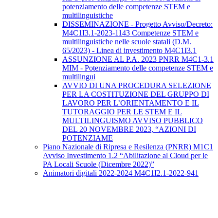
potenziamento delle competenze STEM e
multilinguistiche
DISSEMINAZIONE - Progetto Avviso/Decreto:
M4C1I3.1-2023-1143 Competenze STEM e
multilinguistiche nelle scuole statali (D.M.
65/2023) - Linea di investimento M4C1I3.1
ASSUNZIONE AL P.A. 2023 PNRR M4C1-3.1
MIM - Potenziamento delle competenze STEM e
multilingui
AVVIO DI UNA PROCEDURA SELEZIONE
PER LA COSTITUZIONE DEL GRUPPO DI
LAVORO PER L’ORIENTAMENTO E IL
TUTORAGGIO PER LE STEM E IL
MULTILINGUISMO AVVISO PUBBLICO
DEL 20 NOVEMBRE 2023, “AZIONI DI
POTENZIAME
Piano Nazionale di Ripresa e Resilenza (PNRR) M1C1
Avviso Investimento 1.2 “Abilitazione al Cloud per le
PA Locali Scuole (Dicembre 2022)”
Animatori digitali 2022-2024 M4C1I2.1-2022-941