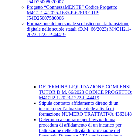
J54D25008070007
Progetto “ConnessaMENTE” Codice Progetto:
M4C1I1.4-2025-1685-P-62619 CUP:
J54D25007580006
Formazione del personale scolastico per la transizione
digitale nelle scuole statali (D.M. 66/2023) M4C1I2.1-
2023-1222-P-44419
DETERMINA LIQUIDAZIONE COMPENSI
TUTOR D.M. 66/2023 CODICE PROGETTO:
M4C1I2.1-2023-1222-P-44419
Stipula contratto affidamento diretto di un
incarico per l’attuazione delle attività di
formazione NUMERO TRATTATIVA 4363148
Determina a contrarre per l’avvio di una
procedura di affidamento di un incarico per
l’attuazione delle attività di formazione del
Personale Docente e ATA per la transizione