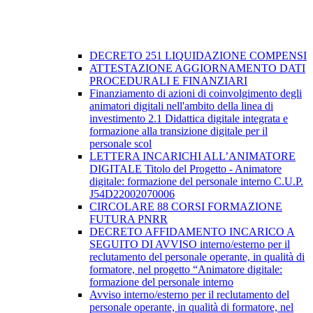
DECRETO 251 LIQUIDAZIONE COMPENSI
ATTESTAZIONE AGGIORNAMENTO DATI
PROCEDURALI E FINANZIARI
Finanziamento di azioni di coinvolgimento degli
animatori digitali nell'ambito della linea di
investimento 2.1 Didattica digitale integrata e
formazione alla transizione digitale per il
personale scol
LETTERA INCARICHI ALL’ANIMATORE
DIGITALE Titolo del Progetto - Animatore
digitale: formazione del personale interno C.U.P.
J54D22002070006
CIRCOLARE 88 CORSI FORMAZIONE
FUTURA PNRR
DECRETO AFFIDAMENTO INCARICO A
SEGUITO DI AVVISO interno/esterno per il
reclutamento del personale operante, in qualità di
formatore, nel progetto “Animatore digitale:
formazione del personale interno
Avviso interno/esterno per il reclutamento del
personale operante, in qualità di formatore, nel