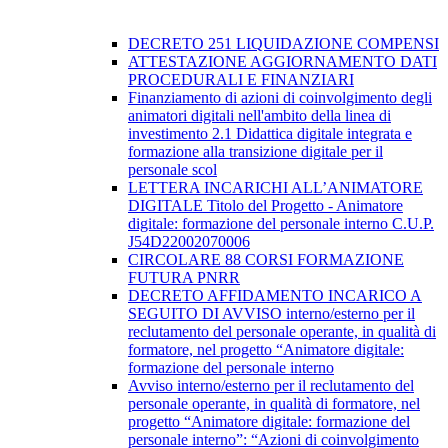
DECRETO 251 LIQUIDAZIONE COMPENSI
ATTESTAZIONE AGGIORNAMENTO DATI
PROCEDURALI E FINANZIARI
Finanziamento di azioni di coinvolgimento degli
animatori digitali nell'ambito della linea di
investimento 2.1 Didattica digitale integrata e
formazione alla transizione digitale per il
personale scol
LETTERA INCARICHI ALL’ANIMATORE
DIGITALE Titolo del Progetto - Animatore
digitale: formazione del personale interno C.U.P.
J54D22002070006
CIRCOLARE 88 CORSI FORMAZIONE
FUTURA PNRR
DECRETO AFFIDAMENTO INCARICO A
SEGUITO DI AVVISO interno/esterno per il
reclutamento del personale operante, in qualità di
formatore, nel progetto “Animatore digitale:
formazione del personale interno
Avviso interno/esterno per il reclutamento del
personale operante, in qualità di formatore, nel
progetto “Animatore digitale: formazione del
personale interno”: “Azioni di coinvolgimento