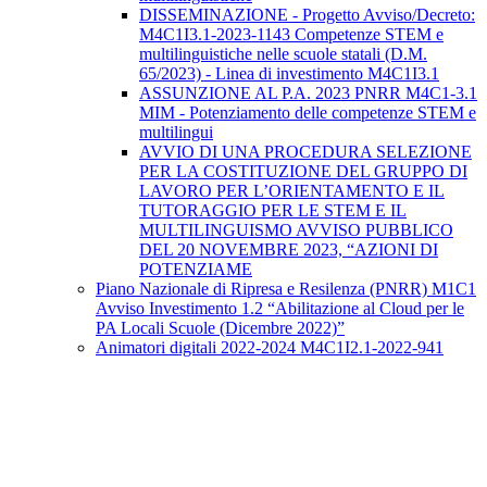
DISSEMINAZIONE - Progetto Avviso/Decreto:
M4C1I3.1-2023-1143 Competenze STEM e
multilinguistiche nelle scuole statali (D.M.
65/2023) - Linea di investimento M4C1I3.1
ASSUNZIONE AL P.A. 2023 PNRR M4C1-3.1
MIM - Potenziamento delle competenze STEM e
multilingui
AVVIO DI UNA PROCEDURA SELEZIONE
PER LA COSTITUZIONE DEL GRUPPO DI
LAVORO PER L’ORIENTAMENTO E IL
TUTORAGGIO PER LE STEM E IL
MULTILINGUISMO AVVISO PUBBLICO
DEL 20 NOVEMBRE 2023, “AZIONI DI
POTENZIAME
Piano Nazionale di Ripresa e Resilenza (PNRR) M1C1
Avviso Investimento 1.2 “Abilitazione al Cloud per le
PA Locali Scuole (Dicembre 2022)”
Animatori digitali 2022-2024 M4C1I2.1-2022-941