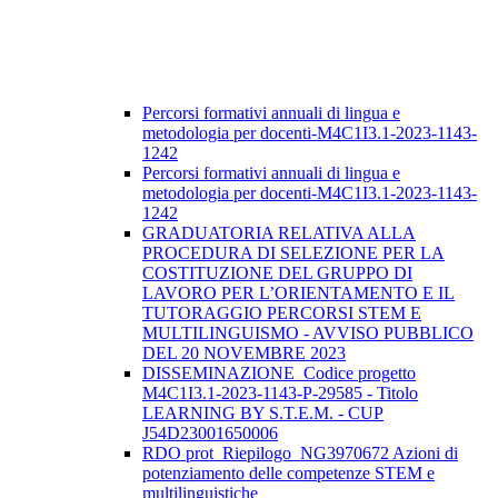
Percorsi formativi annuali di lingua e
metodologia per docenti-M4C1I3.1-2023-1143-
1242
Percorsi formativi annuali di lingua e
metodologia per docenti-M4C1I3.1-2023-1143-
1242
GRADUATORIA RELATIVA ALLA
PROCEDURA DI SELEZIONE PER LA
COSTITUZIONE DEL GRUPPO DI
LAVORO PER L’ORIENTAMENTO E IL
TUTORAGGIO PERCORSI STEM E
MULTILINGUISMO - AVVISO PUBBLICO
DEL 20 NOVEMBRE 2023
DISSEMINAZIONE_Codice progetto
M4C1I3.1-2023-1143-P-29585 - Titolo
LEARNING BY S.T.E.M. - CUP
J54D23001650006
RDO prot_Riepilogo_NG3970672 Azioni di
potenziamento delle competenze STEM e
multilinguistiche