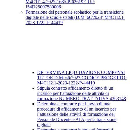
M4C1I1.4-2025-1685-P-62619 CUP:
J54D25007580006
Formazione del personale scolastico per la transizione
digitale nelle scuole statali (D.M. 66/2023) M4C1I2.1-
2023-1222-P-44419
DETERMINA LIQUIDAZIONE COMPENSI
TUTOR D.M. 66/2023 CODICE PROGETTO:
M4C1I2.1-2023-1222-P-44419
Stipula contratto affidamento diretto di un
incarico per l’attuazione delle attività di
formazione NUMERO TRATTATIVA 4363148
Determina a contrarre per l’avvio di una
procedura di affidamento di un incarico per
l’attuazione delle attività di formazione del
Personale Docente e ATA per la transizione
digitale
Determina a contrarre interventi formativi