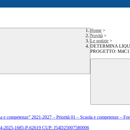
Home
>
Novità
>
Le notizie
>
DETERMINA LIQUI
PROGETTO: M4C1I2
la e competenze” 2021-2027 – Priorità 01 – Scuola e competenze – F
.4-2025-1685-P-62619 CUP: J54D25007580006