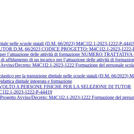
digitale nelle scuole statali (D.M. 66/2023) M4C1I2.1-2023-1222-P-444
R D.M. 66/2023 CODICE PROGETTO: M4C1I2.1-2023-1222-P
rico per l’attuazione delle attività di formazione NUMERO TRATTATIV
di affidamento di un incarico per l’attuazione delle attività di formazio
o Avviso/Decreto: M4C1I2.1-2023-1222 Formazione del personale scolasti
astico per la transizione digitale nelle scuole statali (D.M. 66/2023
a digitale integrata e formazione
OLTO A PERSONE FISICHE PER LA SELEZIONE DI TUTOR
4C1I2.1-2023-1222-P-44419
Progetto Avviso/Decreto: M4C1I2.1-2023-1222 Formazione del personale s