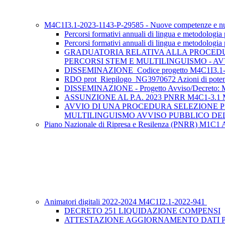
M4C1I3.1-2023-1143-P-29585 - Nuove competenze e n
Percorsi formativi annuali di lingua e metodolog
Percorsi formativi annuali di lingua e metodolog
GRADUATORIA RELATIVA ALLA PROCEDUR
PERCORSI STEM E MULTILINGUISMO - AV
DISSEMINAZIONE_Codice progetto M4C1I3.1-2
RDO prot_Riepilogo_NG3970672 Azioni di potenz
DISSEMINAZIONE - Progetto Avviso/Decreto: M4C1
ASSUNZIONE AL P.A. 2023 PNRR M4C1-3.1 MIM 
AVVIO DI UNA PROCEDURA SELEZIONE P
MULTILINGUISMO AVVISO PUBBLICO DEL 
Piano Nazionale di Ripresa e Resilenza (PNRR) M1C1 Av
Animatori digitali 2022-2024 M4C1I2.1-2022-941
DECRETO 251 LIQUIDAZIONE COMPENSI
ATTESTAZIONE AGGIORNAMENTO DATI P