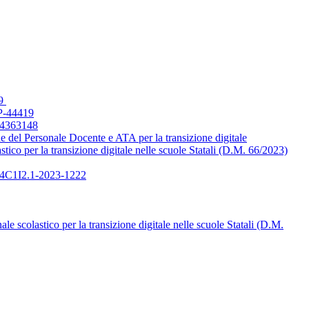
19
-44419
A 4363148
ne del Personale Docente e ATA per la transizione digitale
co per la transizione digitale nelle scuole Statali (D.M. 66/2023)
) M4C1I2.1-2023-1222
colastico per la transizione digitale nelle scuole Statali (D.M.