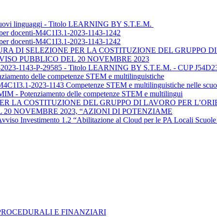
uovi linguaggi - Titolo LEARNING BY S.T.E.M.
ia per docenti-M4C1I3.1-2023-1143-1242
ia per docenti-M4C1I3.1-2023-1143-1242
A DI SELEZIONE PER LA COSTITUZIONE DEL GRUPPO D
VISO PUBBLICO DEL 20 NOVEMBRE 2023
023-1143-P-29585 - Titolo LEARNING BY S.T.E.M. - CUP J54D2
iamento delle competenze STEM e multilinguistiche
I3.1-2023-1143 Competenze STEM e multilinguistiche nelle scuole 
- Potenziamento delle competenze STEM e multilingui
ER LA COSTITUZIONE DEL GRUPPO DI LAVORO PER L’ORI
20 NOVEMBRE 2023, “AZIONI DI POTENZIAME
viso Investimento 1.2 “Abilitazione al Cloud per le PA Locali Scuol
ROCEDURALI E FINANZIARI