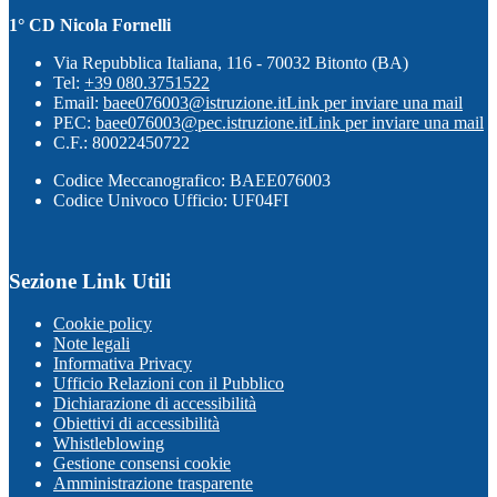
1° CD Nicola Fornelli
Via Repubblica Italiana, 116 - 70032 Bitonto (BA)
Tel:
+39 080.3751522
Email:
baee076003@istruzione.it
Link per inviare una mail
PEC:
baee076003@pec.istruzione.it
Link per inviare una mail
C.F.: 80022450722
Codice Meccanografico: BAEE076003
Codice Univoco Ufficio: UF04FI
Sezione Link Utili
Cookie policy
Note legali
Informativa Privacy
Ufficio Relazioni con il Pubblico
Dichiarazione di accessibilità
Obiettivi di accessibilità
Whistleblowing
Gestione consensi cookie
Amministrazione trasparente