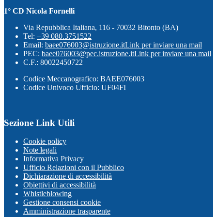
1° CD Nicola Fornelli
Via Repubblica Italiana, 116 - 70032 Bitonto (BA)
Tel:
+39 080.3751522
Email:
baee076003@istruzione.it
Link per inviare una mail
PEC:
baee076003@pec.istruzione.it
Link per inviare una mail
C.F.: 80022450722
Codice Meccanografico: BAEE076003
Codice Univoco Ufficio: UF04FI
Sezione Link Utili
Cookie policy
Note legali
Informativa Privacy
Ufficio Relazioni con il Pubblico
Dichiarazione di accessibilità
Obiettivi di accessibilità
Whistleblowing
Gestione consensi cookie
Amministrazione trasparente