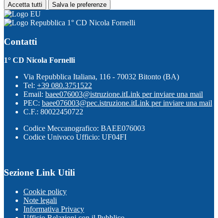
Accetta tutti
Salva le preferenze
1° CD Nicola Fornelli
Contatti
1° CD Nicola Fornelli
Via Repubblica Italiana, 116 - 70032 Bitonto (BA)
Tel:
+39 080.3751522
Email:
baee076003@istruzione.it
Link per inviare una mail
PEC:
baee076003@pec.istruzione.it
Link per inviare una mail
C.F.: 80022450722
Codice Meccanografico: BAEE076003
Codice Univoco Ufficio: UF04FI
Sezione Link Utili
Cookie policy
Note legali
Informativa Privacy
Ufficio Relazioni con il Pubblico