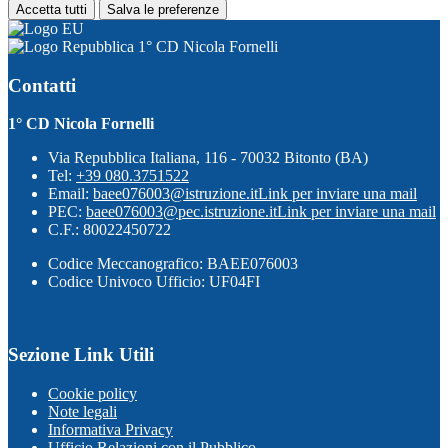
Accetta tutti
Salva le preferenze
1° CD Nicola Fornelli
Contatti
1° CD Nicola Fornelli
Via Repubblica Italiana, 116 - 70032 Bitonto (BA)
Tel:
+39 080.3751522
Email:
baee076003@istruzione.it
Link per inviare una mail
PEC:
baee076003@pec.istruzione.it
Link per inviare una mail
C.F.: 80022450722
Codice Meccanografico: BAEE076003
Codice Univoco Ufficio: UF04FI
Sezione Link Utili
Cookie policy
Note legali
Informativa Privacy
Ufficio Relazioni con il Pubblico