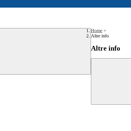
Home
>
Altre info
Altre info