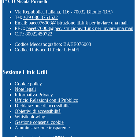
1° CD Nicola Fornelli
Via Repubblica Italiana, 116 - 70032 Bitonto (BA)
Tel:
+39 080.3751522
Email:
baee076003@istruzione.it
Link per inviare una mail
PEC:
baee076003@pec.istruzione.it
Link per inviare una mail
C.F.: 80022450722
Codice Meccanografico: BAEE076003
Codice Univoco Ufficio: UF04FI
Sezione Link Utili
Cookie policy
Note legali
Informativa Privacy
Ufficio Relazioni con il Pubblico
Dichiarazione di accessibilità
Obiettivi di accessibilità
Whistleblowing
Gestione consensi cookie
Amministrazione trasparente