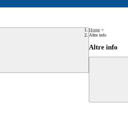
Home
>
Altre info
Altre info