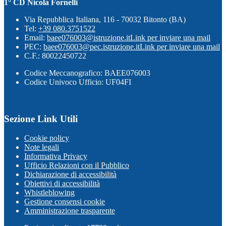
1° CD Nicola Fornelli
Via Repubblica Italiana, 116 - 70032 Bitonto (BA)
Tel:
+39 080.3751522
Email:
baee076003@istruzione.it
Link per inviare una mail
PEC:
baee076003@pec.istruzione.it
Link per inviare una mail
C.F.: 80022450722
Codice Meccanografico: BAEE076003
Codice Univoco Ufficio: UF04FI
Sezione Link Utili
Cookie policy
Note legali
Informativa Privacy
Ufficio Relazioni con il Pubblico
Dichiarazione di accessibilità
Obiettivi di accessibilità
Whistleblowing
Gestione consensi cookie
Amministrazione trasparente