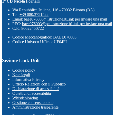
1° CD Nicola Fornelli
Via Repubblica Italiana, 116 - 70032 Bitonto (BA)
Tel:
+39 080.3751522
Email:
baee076003@istruzione.it
Link per inviare una mail
PEC:
baee076003@pec.istruzione.it
Link per inviare una mail
C.F.: 80022450722
Codice Meccanografico: BAEE076003
Codice Univoco Ufficio: UF04FI
Sezione Link Utili
Cookie policy
Note legali
Informativa Privacy
Ufficio Relazioni con il Pubblico
Dichiarazione di accessibilità
Obiettivi di accessibilità
Whistleblowing
Gestione consensi cookie
Amministrazione trasparente