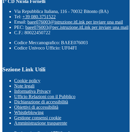
1° CD Nicola Fornelli
Via Repubblica Italiana, 116 - 70032 Bitonto (BA)
Tel:
+39 080.3751522
Email:
baee076003@istruzione.it
Link per inviare una mail
PEC:
baee076003@pec.istruzione.it
Link per inviare una mail
C.F.: 80022450722
Codice Meccanografico: BAEE076003
Codice Univoco Ufficio: UF04FI
Sezione Link Utili
Cookie policy
Note legali
Informativa Privacy
Ufficio Relazioni con il Pubblico
Dichiarazione di accessibilità
Obiettivi di accessibilità
Whistleblowing
Gestione consensi cookie
Amministrazione trasparente