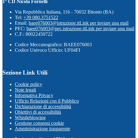
1° CD Nicola Fornelli
Via Repubblica Italiana, 116 - 70032 Bitonto (BA)
Tel:
+39 080.3751522
Email:
baee076003@istruzione.it
Link per inviare una mail
PEC:
baee076003@pec.istruzione.it
Link per inviare una mail
C.F.: 80022450722
Codice Meccanografico: BAEE076003
Codice Univoco Ufficio: UF04FI
Sezione Link Utili
Cookie policy
Note legali
Informativa Privacy
Ufficio Relazioni con il Pubblico
Dichiarazione di accessibilità
Obiettivi di accessibilità
Whistleblowing
Gestione consensi cookie
Amministrazione trasparente