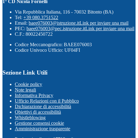
1° CD Nicola Fornelli
Via Repubblica Italiana, 116 - 70032 Bitonto (BA)
Tel:
+39 080.3751522
Email:
baee076003@istruzione.it
Link per inviare una mail
PEC:
baee076003@pec.istruzione.it
Link per inviare una mail
C.F.: 80022450722
Codice Meccanografico: BAEE076003
Codice Univoco Ufficio: UF04FI
Sezione Link Utili
Cookie policy
Note legali
Informativa Privacy
Ufficio Relazioni con il Pubblico
Dichiarazione di accessibilità
Obiettivi di accessibilità
Whistleblowing
Gestione consensi cookie
Amministrazione trasparente