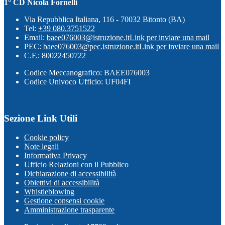
1° CD Nicola Fornelli
Via Repubblica Italiana, 116 - 70032 Bitonto (BA)
Tel:
+39 080.3751522
Email:
baee076003@istruzione.it
Link per inviare una mail
PEC:
baee076003@pec.istruzione.it
Link per inviare una mail
C.F.: 80022450722
Codice Meccanografico: BAEE076003
Codice Univoco Ufficio: UF04FI
Sezione Link Utili
Cookie policy
Note legali
Informativa Privacy
Ufficio Relazioni con il Pubblico
Dichiarazione di accessibilità
Obiettivi di accessibilità
Whistleblowing
Gestione consensi cookie
Amministrazione trasparente