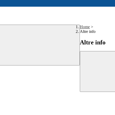
Home
>
Altre info
Altre info