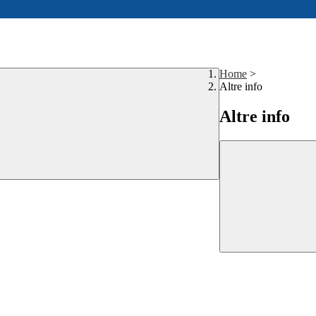
Home
>
Altre info
Altre info